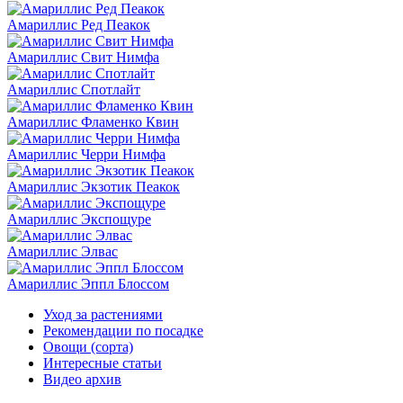
Амариллис Ред Пеакок
Амариллис Свит Нимфа
Амариллис Спотлайт
Амариллис Фламенко Квин
Амариллис Черри Нимфа
Амариллис Экзотик Пеакок
Амариллис Экспощуре
Амариллис Элвас
Амариллис Эппл Блоссом
Уход за растениями
Рекомендации по посадке
Овощи (сорта)
Интересные статьи
Видео архив