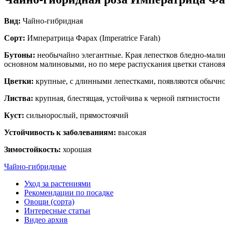
Вид:
Чайно-гибридная
Сорт:
Императрица Фарах (Imperatrice Farah)
Бутоны:
необычайно элегантные. Края лепестков бледно-малин
основном малиновыми, но по мере распускания цветки становя
Цветки:
крупные, с длинными лепестками, появляются обычно п
Листва:
крупная, блестящая, устойчива к черной пятнистости
Куст:
сильнорослый, прямостоячий
Устойчивость к заболеваниям:
высокая
Зимостойкость:
хорошая
Чайно-гибридные
Уход за растениями
Рекомендации по посадке
Овощи (сорта)
Интересные статьи
Видео архив