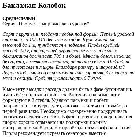
Баклажан Колобок
Среднеспелый
Серия "Пропуск в мир высокого урожая"
Сорт с крупными плодами необычной формы. Первый урожай
снимают на 105-115 день от всходов. Кусты мощные,
высотой до 1 м, нуждаются в подвязке. Плоды средней
массой 400 г, при хорошей агротехнике вес отдельных
баклажанов достигает 700 г и более. Мякоть белая, нежная,
без горечи, с мелкими семенами, отличного вкуса. Подходит
для приготовления икры. Благодаря размеру и шаровидной
форме плоды можно использовать как горшочки для запекания
мяса и овощей. Средняя урожайность 6-7 кг/м².
К моменту высадки рассада должна быть в фазе бутонизации,
иметь 6-10 настоящих листьев. Растения подвязывают и
формируют в 2 стебля. Удаляют пасынки и побеги,
направленные внутрь куста, а позже – листья на штамбе до
первой развилки. Необходимо своевременно подкручивать
шпагатом скелетные ветви. В фазе цветения и плодоношения
гибрид хорошо отзывается на подкормки полным
минеральным удобрением с преобладанием фосфора и калия.
Плоды рекомендуется срезать секатором вместе с