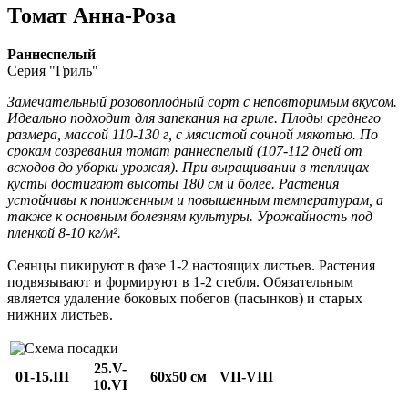
Томат Анна-Роза
Раннеспелый
Серия "Гриль"
Замечательный розовоплодный сорт с неповторимым вкусом.
Идеально подходит для запекания на гриле. Плоды среднего
размера, массой 110-130 г, с мясистой сочной мякотью. По
срокам созревания томат раннеспелый (107-112 дней от
всходов до уборки урожая). При выращивании в теплицах
кусты достигают высоты 180 см и более. Растения
устойчивы к пониженным и повышенным температурам, а
также к основным болезням культуры. Урожайность под
пленкой 8-10 кг/м².
Сеянцы пикируют в фазе 1-2 настоящих листьев. Растения
подвязывают и формируют в 1-2 стебля. Обязательным
является удаление боковых побегов (пасынков) и старых
нижних листьев.
25.V-
01-15.III
60х50 см
VII-VIII
10.VI