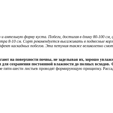
 и ампельную форму куста. Побеги, достигая в длину 80-100 с
а 8-10 см. Сорт рекомендуется высаживать в подвесные корзин
фект каскадных побегов. Эта петуния также великолепно смотр
гают на поверхности почвы, не заделывая их, хорошо увлаж
 для сохранения постоянной влажности до полных всходов.
Ф
зе пяти-шести листьев проводят формирующую прищипку. Рассад