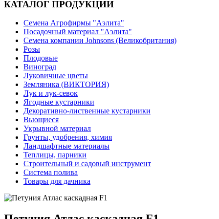
КАТАЛОГ ПРОДУКЦИИ
Семена Агрофирмы "Аэлита"
Посадочный материал "Аэлита"
Семена компании Johnsons (Великобритания)
Розы
Плодовые
Виноград
Луковичные цветы
Земляника (ВИКТОРИЯ)
Лук и лук-севок
Ягодные кустарники
Декоративно-лиственные кустарники
Вьющиеся
Укрывной материал
Грунты, удобрения, химия
Ландшафтные материалы
Теплицы, парники
Строительный и садовый инструмент
Система полива
Товары для дачника
Петуния Атлас каскадная F1