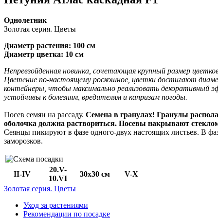
Однолетник
Золотая серия. Цветы
Диаметр растения: 100 см
Диаметр цветка: 10 см
Непревзойденная новинка, сочетающая крупный размер цветков
Цветение по-настоящему роскошное, цветки достигают диаметр
контейнеры, чтобы максимально реализовать декоративный эф
устойчивы к болезням, вредителям и капризам погоды.
Посев семян на рассаду.
Семена в гранулах! Гранулы распола
оболочка должна раствориться. Посевы накрывают стеклом
Сеянцы пикируют в фазе одного-двух настоящих листьев. В фа
заморозков.
20.V-
II-IV
30х30 см
V-X
10.VI
Золотая серия. Цветы
Уход за растениями
Рекомендации по посадке