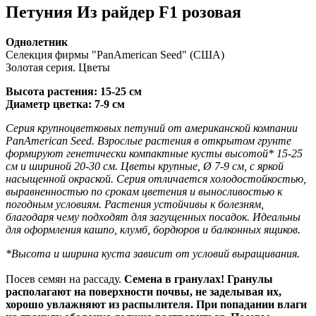
Петуния Из райдер F1 розовая
Однолетник
Селекция фирмы "PanAmerican Seed" (США)
Золотая серия. Цветы
Высота растения: 15-25 см
Диаметр цветка: 7-9 см
Серия крупноцветковых петуний от американской компании
PanAmerican Seed. Взрослые растения в открытом грунте
формируют генетически компактные кусты высотой* 15-25
см и шириной 20-30 см. Цветы крупные, Ø 7-9 см, с яркой
насыщенной окраской. Серия отличается холодостойкостью,
выравненностью по срокам цветения и выносливостью к
погодным условиям. Растения устойчивы к болезням,
благодаря чему подходят для загущенных посадок. Идеальны
для оформления кашпо, клумб, бордюров и балконных ящиков.
*Высота и ширина куста зависит от условий выращивания.
Посев семян на рассаду.
Семена в гранулах! Гранулы
располагают на поверхности почвы, не заделывая их,
хорошо увлажняют из распылителя. При попадании влаги