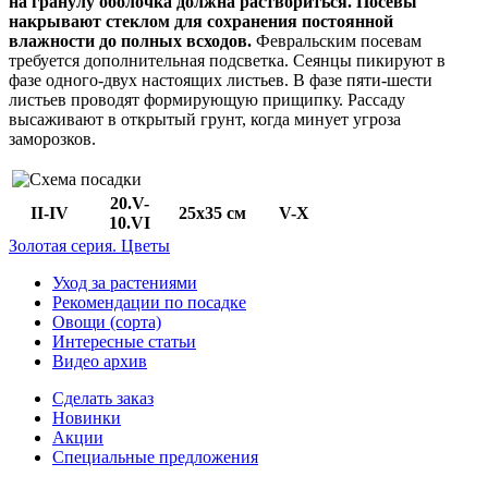
на гранулу оболочка должна раствориться. Посевы
накрывают стеклом для сохранения постоянной
влажности до полных всходов.
Февральским посевам
требуется дополнительная подсветка. Сеянцы пикируют в
фазе одного-двух настоящих листьев. В фазе пяти-шести
листьев проводят формирующую прищипку. Рассаду
высаживают в открытый грунт, когда минует угроза
заморозков.
20.V-
II-IV
25x35 cм
V-X
10.VI
Золотая серия. Цветы
Уход за растениями
Рекомендации по посадке
Овощи (сорта)
Интересные статьи
Видео архив
Сделать заказ
Новинки
Акции
Специальные предложения