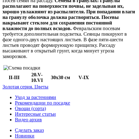
Посев семян на рассаду.
Семена в гранулах! Гранулы
располагают на поверхности почвы, не заделывая их,
хорошо увлажняют из распылителя. При попадании влаги
на гранулу оболочка должна раствориться. Посевы
накрывают стеклом для сохранения постоянной
влажности до полных всходов.
Февральским посевам
требуется дополнительная подсветка. Сеянцы пикируют в
фазе одного-двух настоящих листьев. В фазе пяти-шести
листьев проводят формирующую прищипку. Рассаду
высаживают в открытый грунт, когда минует угроза
заморозков.
20.V-
II-III
30x30 cм
V-IX
10.VI
Золотая серия. Цветы
Уход за растениями
Рекомендации по посадке
Овощи (сорта)
Интересные статьи
Видео архив
Сделать заказ
Новинки