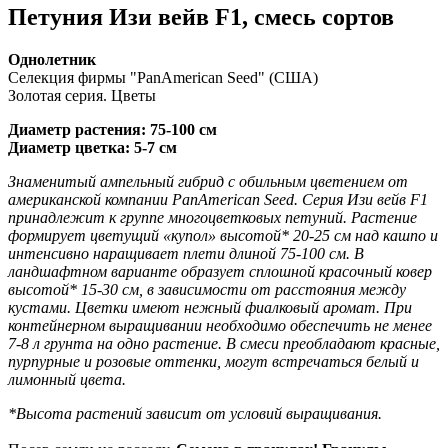
Петуния Изи вейв F1, смесь сортов
Однолетник
Селекция фирмы "PanAmerican Seed" (США)
Золотая серия. Цветы
Диаметр растения: 75-100 см
Диаметр цветка: 5-7 см
Знаменитый ампельный гибрид с обильным цветением от
американской компании PanAmerican Seed. Серия Изи вейв F1
принадлежит к группе многоцветковых петуний. Растение
формирует цветущий «купол» высотой* 20-25 см над кашпо и
интенсивно наращивает плети длиной 75-100 см. В
ландшафтном варианте образует сплошной красочный ковер
высотой* 15-30 см, в зависимости от расстояния между
кустами. Цветки имеют нежный фиалковый аромат. При
контейнерном выращивании необходимо обеспечить не менее
7-8 л грунта на одно растение. В смеси преобладают красные,
пурпурные и розовые оттенки, могут встречаться белый и
лимонный цвета.
*Высота растений зависит от условий выращивания.