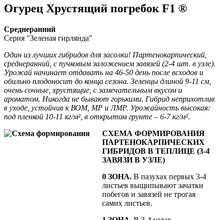
Огурец Хрустящий погребок F1 ®
Среднеранний
Серия "Зеленая гирлянда"
Один из лучших гибридов для засолки! Партенокарпический,
среднеранний, с пучковым заложением завязей (2-4 шт. в узле).
Урожай начинает отдавать на 46-50 день после всходов и
обильно плодоносит до конца сезона. Зеленцы длиной 9-11 см,
очень сочные, хрустящие, с замечательным вкусом и
ароматом. Никогда не бывают горькими. Гибрид неприхотлив
в уходе, устойчив к ВОМ, МР и ЛМР. Урожайность высокая:
под пленкой 10-11 кг/м², в открытом грунте – 6-7 кг/м².
СХЕМА ФОРМИРОВАНИЯ
ПАРТЕНОКАРПИЧЕСКИХ
ГИБРИДОВ В ТЕПЛИЦЕ (3-4
ЗАВЯЗИ В УЗЛЕ)
0 ЗОНА.
В пазухах первых 3-4
листьев выщипывают зачатки
побегов и завязей не трогая
самих листьев.
1 ЗОНА.
В 3-4 узлах