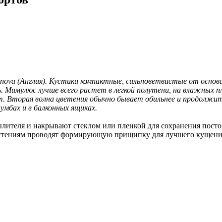
nova (Англия). Кустики компактные, сильноветвистые от основа
ь. Мимулюс лучше всего растет в легкой полутени, на влажных п
ают. Вторая волна цветения обычно бывает обильнее и продолжи
умбах и в балконных ящиках.
ылителя и накрывают стеклом или пленкой для сохранения посто
астениям проводят формирующую прищипку для лучшего кущени