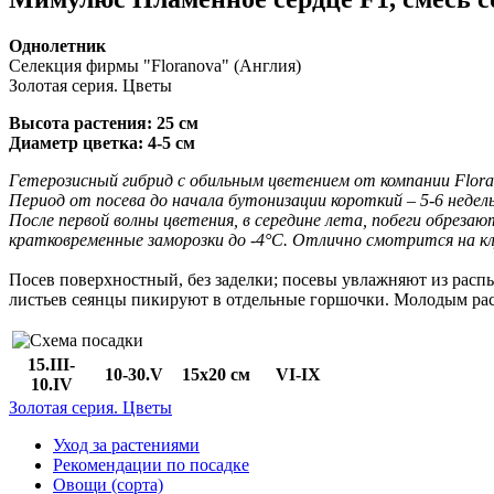
Однолетник
Селекция фирмы "Floranova" (Англия)
Золотая серия. Цветы
Высота растения: 25 см
Диаметр цветка: 4-5 см
Гетерозисный гибрид с обильным цветением от компании Flora
Период от посева до начала бутонизации короткий – 5-6 недел
После первой волны цветения, в середине лета, побеги обрез
кратковременные заморозки до -4°С. Отлично смотрится на кл
Посев поверхностный, без заделки; посевы увлажняют из расп
листьев сеянцы пикируют в отдельные горшочки. Молодым р
15.III-
10-30.V
15x20 см
VI-IX
10.IV
Золотая серия. Цветы
Уход за растениями
Рекомендации по посадке
Овощи (сорта)