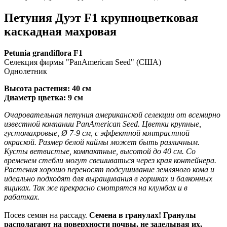
Петуния Дуэт F1 крупноцветковая
каскадная махровая
Petunia grandiflora F1
Селекция фирмы "PanAmerican Seed" (США)
Однолетник
Высота растения: 40 см
Диаметр цветка: 9 см
Очаровательная петуния американской селекции от всемирно
известной компании PanAmerican Seed. Цветки крупные,
густомахровые, Ø 7-9 см, с эффектной контрастной
окраской. Размер белой каймы может быть различным.
Кусты ветвистые, компактные, высотой до 40 см. Со
временем стебли могут свешиваться через края контейнера.
Растения хорошо переносят подсушивание земляного кома и
идеально подходят для выращивания в горшках и балконных
ящиках. Так же прекрасно смотрятся на клумбах и в
рабатках.
Посев семян на рассаду.
Семена в гранулах! Гранулы
располагают на поверхности почвы, не заделывая их,