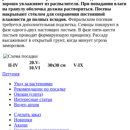
хорошо увлажняют из распылителя. При попадании влаги
на гранулу оболочка должна раствориться. Посевы
накрывают стеклом для сохранения постоянной
влажности до полных всходов.
Февральским посевам
требуется дополнительная подсветка. Сеянцы пикируют в
фазе одного-двух настоящих листьев. В фазе пяти-шести
листьев проводят формирующую прищипку. Рассаду
высаживают в открытый грунт, когда минует угроза
заморозков.
20.V-
II-IV
30х30 см
V-IX
10.VI
Петуния
Уход за растениями
Рекомендации по посадке
Овощи (сорта)
Интересные статьи
Видео архив
Сделать заказ
Новинки
Акции