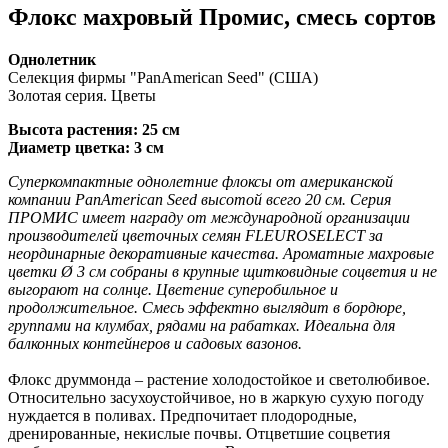
Флокс махровый Промис, смесь сортов
Однолетник
Селекция фирмы "PanAmerican Seed" (США)
Золотая серия. Цветы
Высота растения: 25 см
Диаметр цветка: 3 см
Суперкомпактные однолетние флоксы от американской
компании PanAmerican Seed высотой всего 20 см. Серия
ПРОМИС имеет награду от международной организации
производителей цветочных семян FLEUROSELECT за
неординарные декоративные качества. Ароматные махровые
цветки Ø 3 см собраны в крупные щитковидные соцветия и не
выгорают на солнце. Цветение суперобильное и
продолжительное. Смесь эффектно выглядит в бордюре,
группами на клумбах, рядами на рабатках. Идеальна для
балконных контейнеров и садовых вазонов.
Флокс друммонда – растение холодостойкое и светолюбивое.
Относительно засухоустойчивое, но в жаркую сухую погоду
нуждается в поливах. Предпочитает плодородные,
дренированные, некислые почвы. Отцветшие соцветия