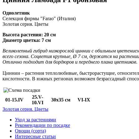
Однолетник
Селекция фирмы "Farao" (Италия)
Золотая серия. Цветы
Высота растения: 20 см
Диаметр цветка: 7 см
Великолепный гибрид низкорослой циннии с обильным цветение
всего сезона. Соцветия крупные, Ø 7 см, держатся на растени
Отлично подходит для бордюров и переднего плана цветников.
Циннии – растения теплолюбивые, быстрорастущие, относител
кислотности. В южных регионах возможен безрассадный спос
25.V-
01-15.IV
30х35 см
VI-IX
10.VI
Золотая серия. Цветы
Уход за растениями
Рекомендации по посадке
Овощи (сорта)
Интересные статьи