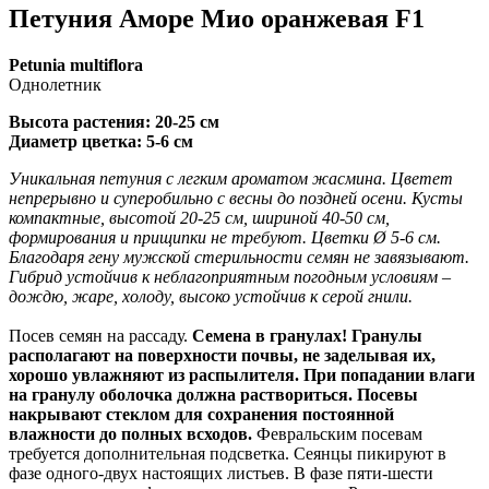
Петуния Аморе Мио оранжевая F1
Petunia multiflora
Однолетник
Высота растения: 20-25 см
Диаметр цветка: 5-6 см
Уникальная петуния с легким ароматом жасмина. Цветет
непрерывно и суперобильно с весны до поздней осени. Кусты
компактные, высотой 20-25 см, шириной 40-50 см,
формирования и прищипки не требуют. Цветки Ø 5-6 см.
Благодаря гену мужской стерильности семян не завязывают.
Гибрид устойчив к неблагоприятным погодным условиям –
дождю, жаре, холоду, высоко устойчив к серой гнили.
Посев семян на рассаду.
Семена в гранулах! Гранулы
располагают на поверхности почвы, не заделывая их,
хорошо увлажняют из распылителя. При попадании влаги
на гранулу оболочка должна раствориться. Посевы
накрывают стеклом для сохранения постоянной
влажности до полных всходов.
Февральским посевам
требуется дополнительная подсветка. Сеянцы пикируют в
фазе одного-двух настоящих листьев. В фазе пяти-шести