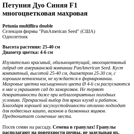
Петуния Дуо Синяя F1
многоцветковая махровая
Petunia multiflira double
Селекция фирмы "PanAmerican Seed" (США)
Однолетник
Высота растения: 25-40 см
Диаметр цветка: 4-6 см
Изумительно красивый, обильноцветущий, многоцветковый
гибрид от американской компании PanAmerican Seed. Куст
компактный, высотой 25-40 см, диаметром 25-30 см, с
хорошим ветвлением, не нуждается в формировании.
Махровые цветки насыщенного цвета Ø 4-6 см распускаются
в мае и украшают сад до заморозков. Не теряют
декоративности даже при неблагоприятных погодных
условиях. Прекрасный выбор для ярких клумб и рабаток.
Благодаря хорошей засухоустойчивости отлично подходит
для подвесных кашпо, вазонов и балконных ящиков.
Предпочитает солнечные места.
Посев семян на рассаду.
Семена в гранулах! Гранулы
располагают на поверхности почвы, не заделывая их,