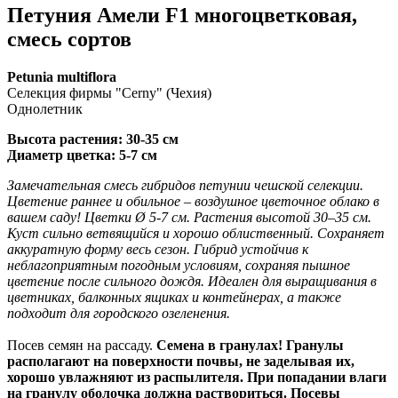
Петуния Амели F1 многоцветковая,
смесь сортов
Petunia multiflora
Селекция фирмы "Cerny" (Чехия)
Однолетник
Высота растения: 30-35 см
Диаметр цветка: 5-7 см
Замечательная смесь гибридов петунии чешской селекции.
Цветение раннее и обильное – воздушное цветочное облако в
вашем саду! Цветки Ø 5-7 см. Растения высотой 30–35 см.
Куст сильно ветвящийся и хорошо облиственный. Сохраняет
аккуратную форму весь сезон. Гибрид устойчив к
неблагоприятным погодным условиям, сохраняя пышное
цветение после сильного дождя. Идеален для выращивания в
цветниках, балконных ящиках и контейнерах, а также
подходит для городского озеленения.
Посев семян на рассаду.
Семена в гранулах! Гранулы
располагают на поверхности почвы, не заделывая их,
хорошо увлажняют из распылителя. При попадании влаги
на гранулу оболочка должна раствориться. Посевы