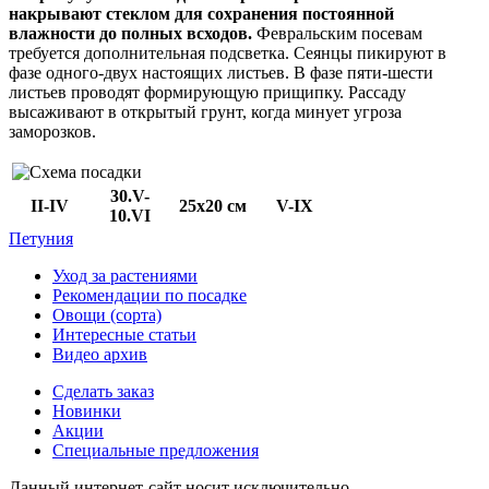
накрывают стеклом для сохранения постоянной
влажности до полных всходов.
Февральским посевам
требуется дополнительная подсветка. Сеянцы пикируют в
фазе одного-двух настоящих листьев. В фазе пяти-шести
листьев проводят формирующую прищипку. Рассаду
высаживают в открытый грунт, когда минует угроза
заморозков.
30.V-
II-IV
25х20 см
V-IX
10.VI
Петуния
Уход за растениями
Рекомендации по посадке
Овощи (сорта)
Интересные статьи
Видео архив
Сделать заказ
Новинки
Акции
Специальные предложения
Данный интернет-сайт носит исключительно