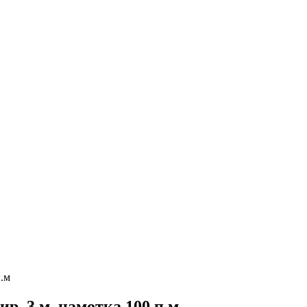
р. 3 м, намотка 100 п.м