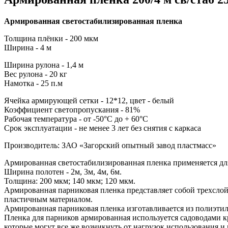
Армированная светостабилизированная пленка
Толщина плёнки - 200 мкм
Ширина - 4 м
Ширина рулона - 1,4 м
Вес рулона - 20 кг
Намотка - 25 п.м
Ячейка армирующей сетки - 12*12, цвет - белый
Коэффициент светопропускания - 81%
Рабочая температура - от -50°С до + 60°С
Срок эксплуатации - не менее 3 лет без снятия с каркаса
Производитель: ЗАО «Загорский опытный завод пластмасс»
Армированная светостабилизированная пленка применяется для
Ширина полотен - 2м, 3м, 4м, 6м.
Толщина: 200 мкм; 140 мкм; 120 мкм.
Армированная парниковая пленка представляет собой трехслой
пластичным материалом.
Армированная парниковая пленка изготавливается из полиэти
Пленка для парников армированная используется садоводами кр
которые могут все же возникнуть от нагрузок использования и 