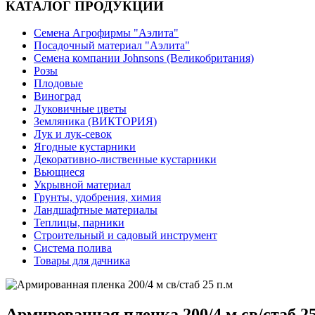
КАТАЛОГ ПРОДУКЦИИ
Семена Агрофирмы "Аэлита"
Посадочный материал "Аэлита"
Семена компании Johnsons (Великобритания)
Розы
Плодовые
Виноград
Луковичные цветы
Земляника (ВИКТОРИЯ)
Лук и лук-севок
Ягодные кустарники
Декоративно-лиственные кустарники
Вьющиеся
Укрывной материал
Грунты, удобрения, химия
Ландшафтные материалы
Теплицы, парники
Строительный и садовый инструмент
Система полива
Товары для дачника
Армированная пленка 200/4 м св/стаб 25