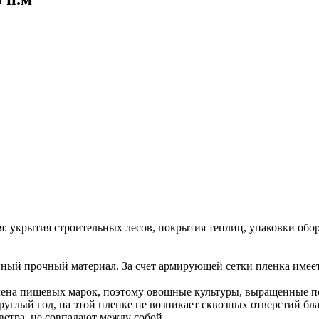
: укрытия строительных лесов, покрытия теплиц, упаковки обор
ный прочный материал. За счет армирующей сетки пленка имеет
лена пищевых марок, поэтому овощные культуры, выращенные по
углый год, на этой пленке не возникает сквозных отверстий бла
ветра, не совпадают между собой.