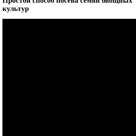
Простой способ посева семян овощных
культур